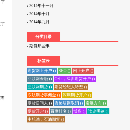
步了
2014年十一月
2014年十月
2014年九月
花了
分类目录
期货那些事
标签云
期货网上开户 ()
SEO ()
网上开户 ()
互联网金融 ()
Gzip，深圳期货开户 ()
互联网期货 ()
期货经纪人转型 ()
东航期货零佣金 ()
深圳期货开户 ()
次需
期货居间人 ()
资格培训取消 ()
发展方向 ()
期货开户 ()
百度排名 ()
博客 ()
读史明鉴 ()
发
中航油，石油期货 ()