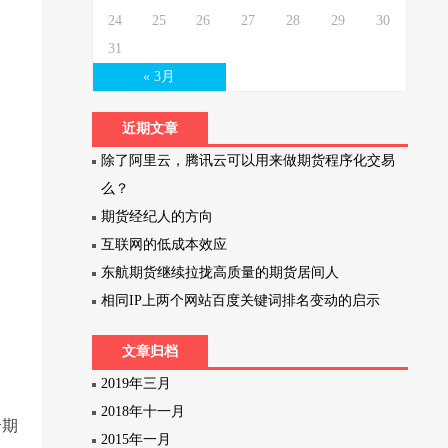
24
25
26
27
28
29
30
31
« 3月
近期文章
除了阿里云，腾讯云可以用来做期货程序化交易
么？
期货经纪人的方向
互联网的低成本效应
东航期货继续拉拢高质量的期货居间人
相同IP上两个网站百度关键词排名变动的启示
文章归档
2019年三月
2018年十一月
个期
2015年一月