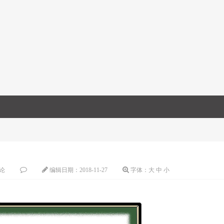
论
编辑日期：
2018-11-27
字体：
大
中
小